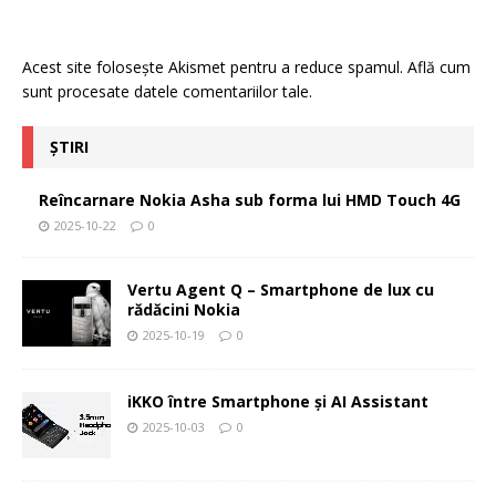
Acest site folosește Akismet pentru a reduce spamul.
Află cum
sunt procesate datele comentariilor tale
.
ȘTIRI
Reîncarnare Nokia Asha sub forma lui HMD Touch 4G
2025-10-22
0
Vertu Agent Q – Smartphone de lux cu
rădăcini Nokia
2025-10-19
0
iKKO între Smartphone și AI Assistant
2025-10-03
0