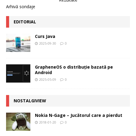
Arhivă sondaje
EDITORIAL
Curs Java
2025-09-30
0
GrapheneOS o distribuție bazată pe
Android
2025-05-09
0
NOSTALGIVIEW
Nokia N-Gage – Jucătorul care a pierdut
2018-01-20
0