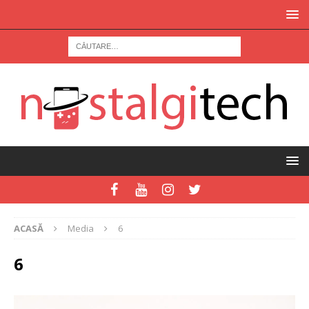
ACASĂ
Media
6
6