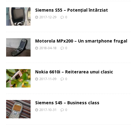
Siemens S55 – Potenţial întârziat
2017-12-29
0
Motorola MPx200 – Un smartphone frugal
2018-04-18
0
Nokia 6610i – Reiterarea unui clasic
2017-11-09
0
Siemens S45 – Business class
2017-10-31
0