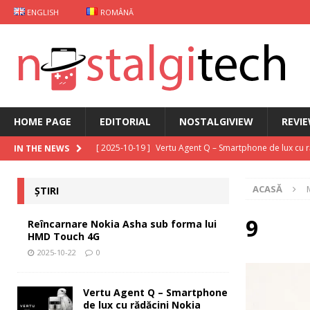
ENGLISH
ROMÂNĂ
HOME PAGE
EDITORIAL
NOSTALGIVIEW
REVI
[ 2025-10-19 ]
Vertu Agent Q – Smartphone de lux cu 
IN THE NEWS
[ 2025-10-03 ]
iKKO între Smartphone și AI Assistant
ACASĂ
ȘTIRI
[ 2025-09-30 ]
Curs Java
EDITORIAL
[ 2025-09-29 ]
Carcasă de gaming pentru Xiaomi
ȘT
9
Reîncarnare Nokia Asha sub forma lui
HMD Touch 4G
[ 2025-10-22 ]
Reîncarnare Nokia Asha sub forma lu
2025-10-22
0
Vertu Agent Q – Smartphone
de lux cu rădăcini Nokia