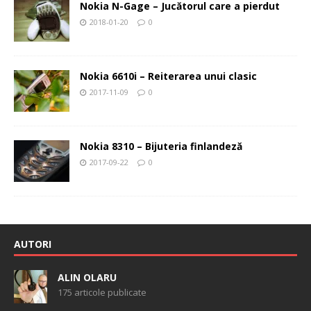
Nokia N-Gage – Jucătorul care a pierdut
2018-01-20
0
Nokia 6610i – Reiterarea unui clasic
2017-11-09
0
Nokia 8310 – Bijuteria finlandeză
2017-09-22
0
AUTORI
ALIN OLARU
175 articole publicate