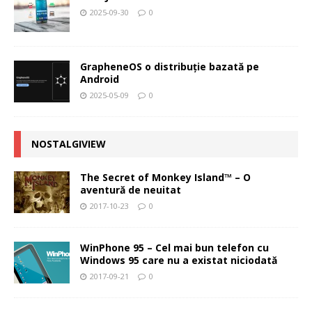
2025-09-30
0
GrapheneOS o distribuție bazată pe
Android
2025-05-09
0
NOSTALGIVIEW
The Secret of Monkey Island™ – O
aventură de neuitat
2017-10-23
0
WinPhone 95 – Cel mai bun telefon cu
Windows 95 care nu a existat niciodată
2017-09-21
0