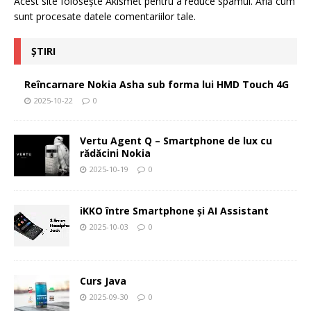
Acest site folosește Akismet pentru a reduce spamul.
Află cum
sunt procesate datele comentariilor tale
.
ȘTIRI
Reîncarnare Nokia Asha sub forma lui HMD Touch 4G
2025-10-22
0
Vertu Agent Q – Smartphone de lux cu
rădăcini Nokia
2025-10-19
0
iKKO între Smartphone și AI Assistant
2025-10-03
0
Curs Java
2025-09-30
0