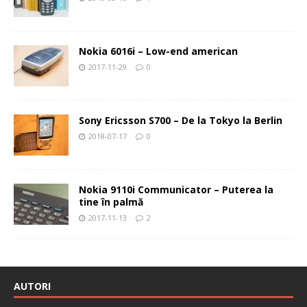
Nokia 6016i – Low-end american
2017-11-29
0
Sony Ericsson S700 – De la Tokyo la Berlin
2018-07-17
0
Nokia 9110i Communicator – Puterea la
tine în palmă
2017-11-13
2
AUTORI