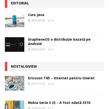
EDITORIAL
Curs Java
2025-09-30
0
GrapheneOS o distribuție bazată pe
Android
2025-05-09
0
NOSTALGIVIEW
Ericsson T65 – Internet pentru tineret
2017-11-02
0
Nokia Seria 3 (I) – A fost odată 3310
2018-03-18
1