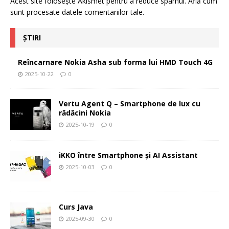
Acest site folosește Akismet pentru a reduce spamul.
Află cum
sunt procesate datele comentariilor tale
.
ȘTIRI
Reîncarnare Nokia Asha sub forma lui HMD Touch 4G
2025-10-22
0
Vertu Agent Q – Smartphone de lux cu
rădăcini Nokia
2025-10-19
0
iKKO între Smartphone și AI Assistant
2025-10-03
0
Curs Java
2025-09-30
0