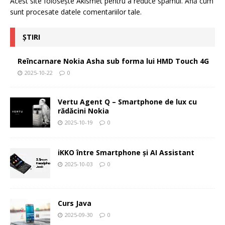
Acest site folosește Akismet pentru a reduce spamul.
Află cum
sunt procesate datele comentariilor tale
.
ȘTIRI
Reîncarnare Nokia Asha sub forma lui HMD Touch 4G
2025-10-22
0
Vertu Agent Q – Smartphone de lux cu
rădăcini Nokia
2025-10-19
0
iKKO între Smartphone și AI Assistant
2025-10-03
0
Curs Java
2025-09-30
0