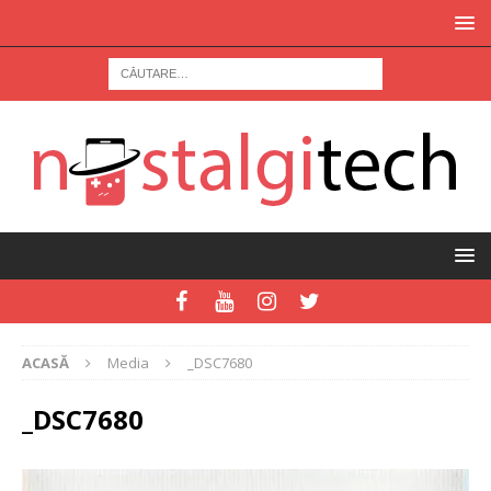
ACASĂ
Media
_DSC7680
_DSC7680