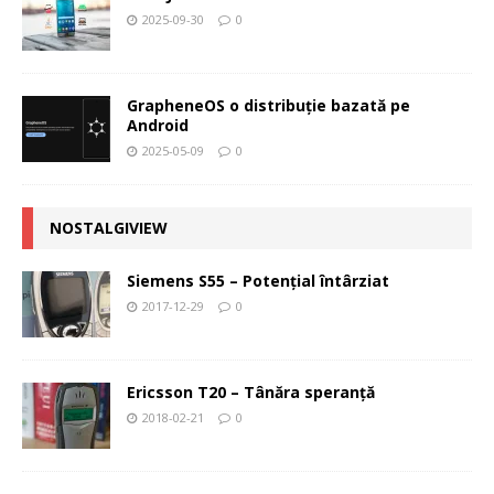
2025-09-30
0
GrapheneOS o distribuție bazată pe
Android
2025-05-09
0
NOSTALGIVIEW
Siemens S55 – Potenţial întârziat
2017-12-29
0
Ericsson T20 – Tânăra speranţă
2018-02-21
0