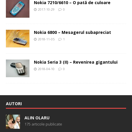
Nokia 7210/6610 – O pată de culoare
2017-10-29
0
Nokia 6800 – Mesagerul subapreciat
2018-11-05
1
Nokia Seria 3 (II) – Revenirea gigantului
2018-04-10
0
AUTORI
ALIN OLARU
175 articole publicate