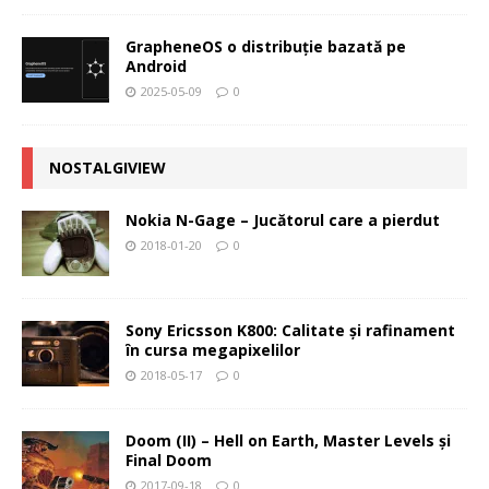
GrapheneOS o distribuție bazată pe
Android
2025-05-09
0
NOSTALGIVIEW
Nokia N-Gage – Jucătorul care a pierdut
2018-01-20
0
Sony Ericsson K800: Calitate şi rafinament
în cursa megapixelilor
2018-05-17
0
Doom (II) – Hell on Earth, Master Levels şi
Final Doom
2017-09-18
0