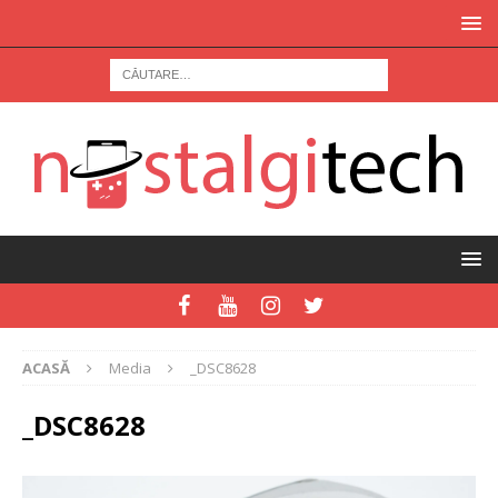
ACASĂ
Media
_DSC8628
_DSC8628