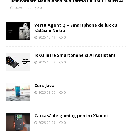
Reîncarnare Nokia Asha sub forma lui HMD Touch 4G
2025-10-22
0
Vertu Agent Q – Smartphone de lux cu
rădăcini Nokia
2025-10-19
0
iKKO între Smartphone și AI Assistant
2025-10-03
0
Curs Java
2025-09-30
0
Carcasă de gaming pentru Xiaomi
2025-09-29
0