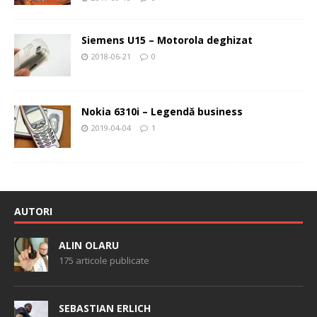
Siemens U15 – Motorola deghizat
2018-06-21
0
Nokia 6310i – Legendă business
2019-04-04
1
AUTORI
ALIN OLARU
175 articole publicate
SEBASTIAN ERLICH