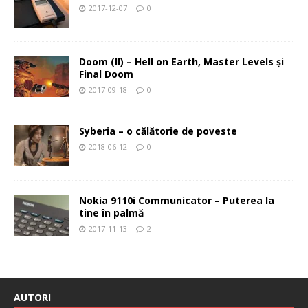
2017-12-07
0
Doom (II) – Hell on Earth, Master Levels şi
Final Doom
2017-09-18
0
Syberia – o călătorie de poveste
2018-06-12
0
Nokia 9110i Communicator – Puterea la
tine în palmă
2017-11-13
2
AUTORI