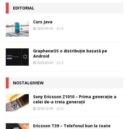
EDITORIAL
Curs Java
2025-09-30
0
GrapheneOS o distribuție bazată pe
Android
2025-05-09
0
NOSTALGIVIEW
Sony Ericsson Z1010 – Prima generaţie a
celei de-a treia generaţii
2018-12-09
0
Ericsson T39 – Telefonul bun la toate