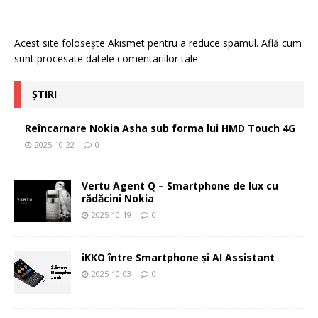
Acest site folosește Akismet pentru a reduce spamul.
Află cum
sunt procesate datele comentariilor tale
.
ȘTIRI
Reîncarnare Nokia Asha sub forma lui HMD Touch 4G
2025-10-22
0
Vertu Agent Q – Smartphone de lux cu
rădăcini Nokia
2025-10-19
0
iKKO între Smartphone și AI Assistant
2025-10-03
0