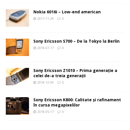
Nokia 6016i – Low-end american
2017-11-29
0
Sony Ericsson S700 – De la Tokyo la Berlin
2018-07-17
0
Sony Ericsson Z1010 – Prima generaţie a
celei de-a treia generaţii
2018-12-09
0
Sony Ericsson K800: Calitate şi rafinament
în cursa megapixelilor
2018-05-17
0