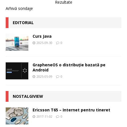
Rezultate
Arhivă sondaje
EDITORIAL
Curs Java
2025-09-30
0
GrapheneOS o distribuție bazată pe
Android
2025-05-09
0
NOSTALGIVIEW
Ericsson T65 – Internet pentru tineret
2017-11-02
0