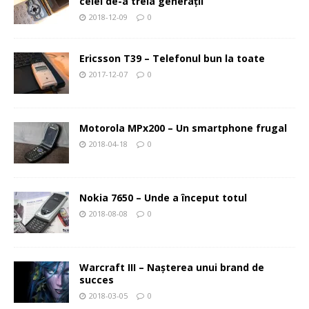
celei de-a treia generaţii
2018-12-09
0
Ericsson T39 – Telefonul bun la toate
2017-12-07
0
Motorola MPx200 – Un smartphone frugal
2018-04-18
0
Nokia 7650 – Unde a început totul
2018-08-08
0
Warcraft III – Naşterea unui brand de
succes
2018-03-05
0