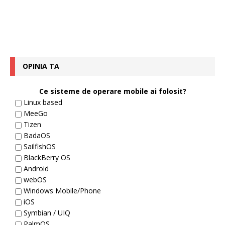
OPINIA TA
Ce sisteme de operare mobile ai folosit?
Linux based
MeeGo
Tizen
BadaOS
SailfishOS
BlackBerry OS
Android
webOS
Windows Mobile/Phone
iOS
Symbian / UIQ
PalmOS