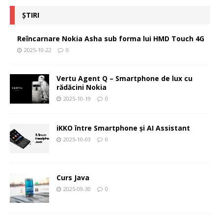
ȘTIRI
Reîncarnare Nokia Asha sub forma lui HMD Touch 4G
2025-10-22
0
Vertu Agent Q – Smartphone de lux cu
rădăcini Nokia
2025-10-19
0
iKKO între Smartphone și AI Assistant
2025-10-03
0
Curs Java
2025-09-30
0