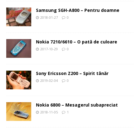
Samsung SGH-A800 – Pentru doamne
2018-01-27
0
Nokia 7210/6610 – O pată de culoare
2017-10-29
0
Sony Ericsson Z200 – Spirit tânăr
2019-02-04
0
Nokia 6800 – Mesagerul subapreciat
2018-11-05
1