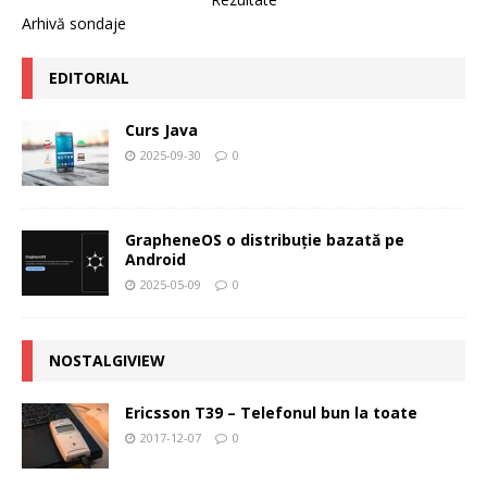
Arhivă sondaje
EDITORIAL
Curs Java
2025-09-30
0
GrapheneOS o distribuție bazată pe
Android
2025-05-09
0
NOSTALGIVIEW
Ericsson T39 – Telefonul bun la toate
2017-12-07
0