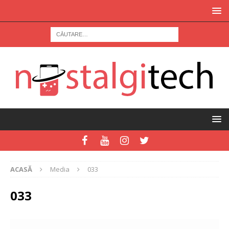
ACASĂ
Media
033
033