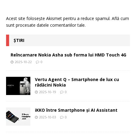
Acest site folosește Akismet pentru a reduce spamul.
Află cum
sunt procesate datele comentariilor tale
.
ȘTIRI
Reîncarnare Nokia Asha sub forma lui HMD Touch 4G
2025-10-22
0
Vertu Agent Q – Smartphone de lux cu
rădăcini Nokia
2025-10-19
0
iKKO între Smartphone și AI Assistant
2025-10-03
0