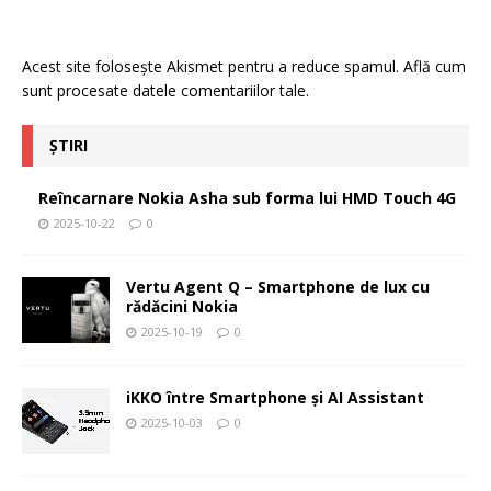
Acest site folosește Akismet pentru a reduce spamul.
Află cum
sunt procesate datele comentariilor tale
.
ȘTIRI
Reîncarnare Nokia Asha sub forma lui HMD Touch 4G
2025-10-22
0
Vertu Agent Q – Smartphone de lux cu
rădăcini Nokia
2025-10-19
0
iKKO între Smartphone și AI Assistant
2025-10-03
0