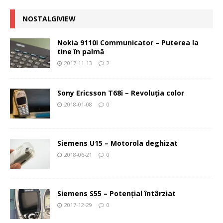
NOSTALGIVIEW
Nokia 9110i Communicator – Puterea la
tine în palmă
2017-11-13
2
Sony Ericsson T68i – Revoluţia color
2018-01-08
0
Siemens U15 – Motorola deghizat
2018-06-21
0
Siemens S55 – Potenţial întârziat
2017-12-29
0