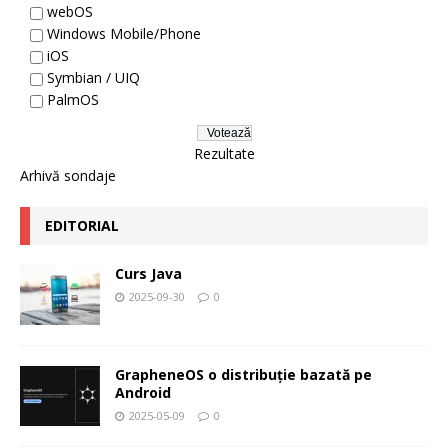
webOS
Windows Mobile/Phone
iOS
Symbian / UIQ
PalmOS
Rezultate
Arhivă sondaje
EDITORIAL
Curs Java
2025-09-30
0
GrapheneOS o distribuție bazată pe
Android
2025-05-09
0