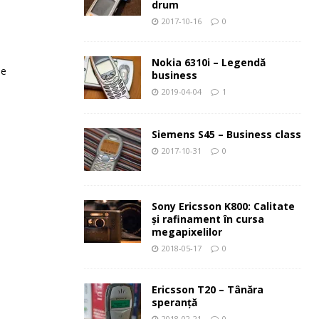
drum
2017-10-16
0
Nokia 6310i – Legendă
le
business
2019-04-04
1
Siemens S45 – Business class
2017-10-31
0
Sony Ericsson K800: Calitate
şi rafinament în cursa
megapixelilor
2018-05-17
0
Ericsson T20 – Tânăra
speranţă
2018-02-21
0