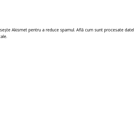
losește Akismet pentru a reduce spamul.
Află cum sunt procesate date
tale
.