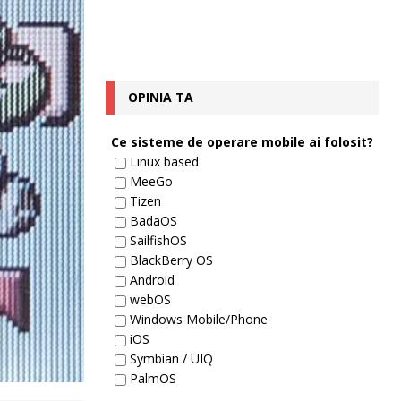
OPINIA TA
Ce sisteme de operare mobile ai folosit?
Linux based
MeeGo
Tizen
BadaOS
SailfishOS
BlackBerry OS
Android
webOS
Windows Mobile/Phone
iOS
Symbian / UIQ
PalmOS