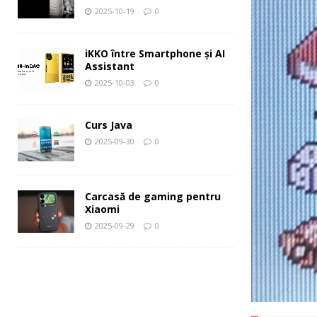
2025-10-19
0
iKKO între Smartphone și AI
Assistant
2025-10-03
0
Curs Java
2025-09-30
0
Carcasă de gaming pentru
Xiaomi
2025-09-29
0