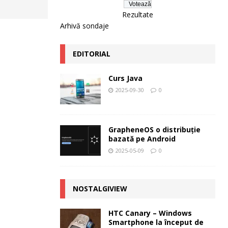
Rezultate
Arhivă sondaje
EDITORIAL
Curs Java
2025-09-30
0
GrapheneOS o distribuție
bazată pe Android
2025-05-09
0
NOSTALGIVIEW
HTC Canary – Windows
Smartphone la început de