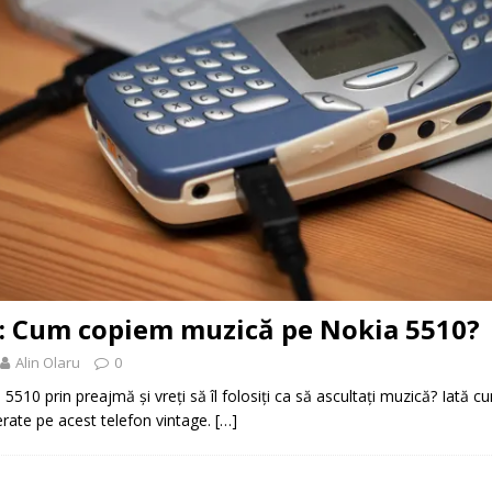
 Cum copiem muzică pe Nokia 5510?
Alin Olaru
0
5510 prin preajmă și vreți să îl folosiți ca să ascultați muzică? Iată c
erate pe acest telefon vintage.
[…]