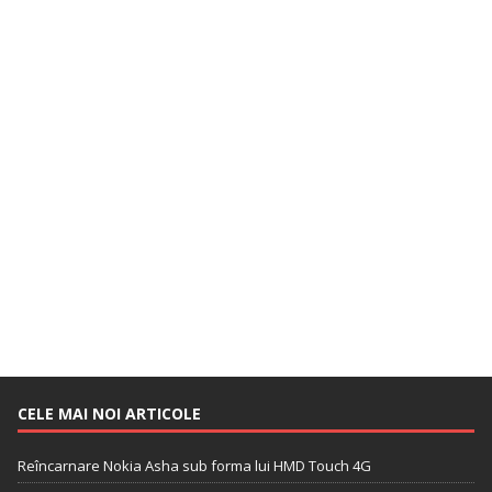
CELE MAI NOI ARTICOLE
Reîncarnare Nokia Asha sub forma lui HMD Touch 4G