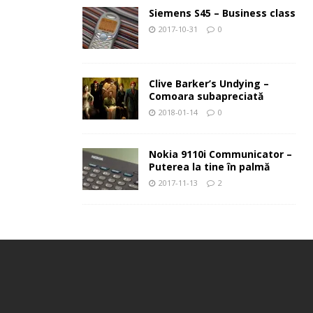
Siemens S45 – Business class
2017-10-31
0
Clive Barker’s Undying –
Comoara subapreciată
2018-01-14
0
Nokia 9110i Communicator –
Puterea la tine în palmă
2017-11-13
2