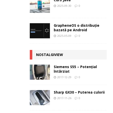
2025-09-30
0
GrapheneOS o distribuție
bazată pe Android
2025-05-09
0
NOSTALGIVIEW
Siemens S55 – Potenţial
întârziat
2017-12-29
0
Sharp GX30 – Puterea culorii
2017-11-26
0