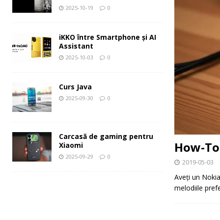
2025-10-19
0
iKKO între Smartphone și AI
Assistant
2025-10-03
0
Curs Java
2025-09-30
0
Carcasă de gaming pentru
How-To:
Xiaomi
2025-09-29
0
2019-05-03
Aveți un Nokia 
melodiile pref