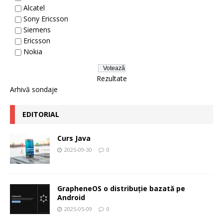
Alcatel
Sony Ericsson
Siemens
Ericsson
Nokia
Rezultate
Arhivă sondaje
EDITORIAL
Curs Java
2025-09-30
0
GrapheneOS o distribuție bazată pe
Android
2025-05-09
0