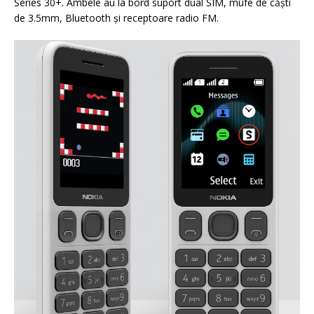
Series 30+. Ambele au la bord suport dual SIM, mufe de căşti
de 3.5mm, Bluetooth şi receptoare radio FM.