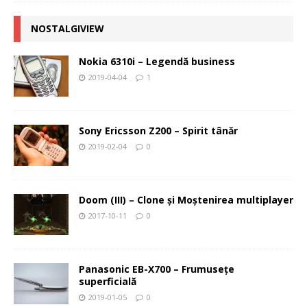
NOSTALGIVIEW
Nokia 6310i – Legendă business
2019-04-04
1
Sony Ericsson Z200 – Spirit tânăr
2019-02-04
0
Doom (III) – Clone şi Moştenirea multiplayer
2017-10-11
0
Panasonic EB-X700 – Frumuseţe
superficială
2019-01-05
0