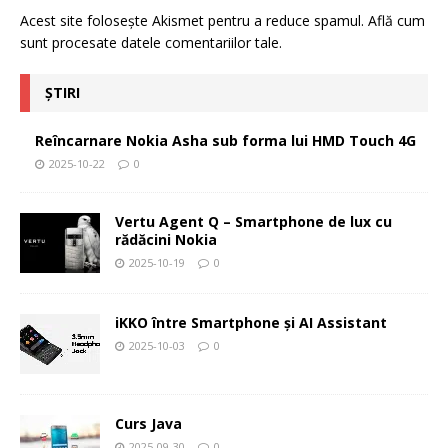
Acest site folosește Akismet pentru a reduce spamul.
Află cum
sunt procesate datele comentariilor tale
.
ȘTIRI
Reîncarnare Nokia Asha sub forma lui HMD Touch 4G
2025-10-22
0
Vertu Agent Q – Smartphone de lux cu
rădăcini Nokia
2025-10-19
0
iKKO între Smartphone și AI Assistant
2025-10-03
0
Curs Java
2025-09-30
0