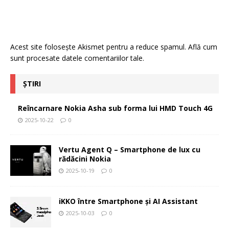
Acest site folosește Akismet pentru a reduce spamul.
Află cum
sunt procesate datele comentariilor tale
.
ȘTIRI
Reîncarnare Nokia Asha sub forma lui HMD Touch 4G
2025-10-22
0
Vertu Agent Q – Smartphone de lux cu
rădăcini Nokia
2025-10-19
0
iKKO între Smartphone și AI Assistant
2025-10-03
0