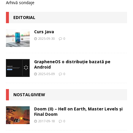
Arhivă sondaje
EDITORIAL
Curs Java
2025-09-30
0
GrapheneOS o distribuție bazată pe
Android
2025-05-09
0
NOSTALGIVIEW
Doom (II) – Hell on Earth, Master Levels şi
Final Doom
2017-09-18
0