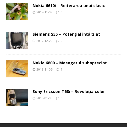
Nokia 6610i – Reiterarea unui clasic
2017-11-09
0
Siemens S55 – Potenţial întârziat
2017-12-29
0
Nokia 6800 – Mesagerul subapreciat
2018-11-05
1
Sony Ericsson T68i – Revoluţia color
2018-01-08
0