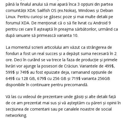
până la finalul anului să mai apară înca 3 opțiuni din partea
comunității XDA: Sailfish OS (ex.Nokia), Windows și Debian
Linux. Pentru curioși se găsesc poze și mai multe detalii pe
forumul XDA. De menționat că o să fie livrat cu Android 9
pentru cei care îl așteaptă în preajma sărbătorilor, urmând ca
după ianuarie să primească varianta 10.
La momentul scrierii articolului am văzut ca strângerea de
fonduri a fost un real succes și a depășit suma necesară în 2
ore. Deci în curând se va trece la faza de producție și primele
livrări vor ajunge la posesori de Crăciun. Variantele de 499$,
599$ și 749$ au fost epuizate deja, ramanand opțiunile de
649$ cu 128 GB, 679$ cu 256 GB și 719$ varianta 256GB
disponibile în continuare pentru precomandă.
Vă las cu videoul de prezentare unde găsiți și alte detalii față
de ce am prezentat mai sus și vă așteptăm cu păreri și opinii în
secțiunea de comentarii sau pe canalele noastre de social
networking.