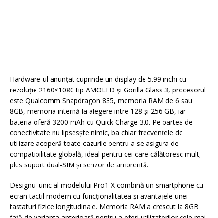
Hardware-ul anunțat cuprinde un display de 5.99 inchi cu
rezoluție 2160×1080 tip AMOLED și Gorilla Glass 3, procesorul
este Qualcomm Snapdragon 835, memoria RAM de 6 sau
8GB, memoria internă la alegere între 128 și 256 GB, iar
bateria oferă 3200 mAh cu Quick Charge 3.0. Pe partea de
conectivitate nu lipsesște nimic, ba chiar frecvențele de
utilizare acoperă toate cazurile pentru a se asigura de
compatibilitate globală, ideal pentru cei care călătoresc mult,
plus suport dual-SIM și senzor de amprentă.
Designul unic al modelului Pro1-X combină un smartphone cu
ecran tactil modern cu funcționalitatea și avantajele unei
tastaturi fizice longitudinale. Memoria RAM a crescut la 8GB
față de varianta anterioară pentru a oferi utilizatorilor cele mai