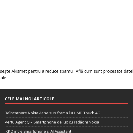
losește Akismet pentru a reduce spamul.
Află cum sunt procesate date
tale
.
CELE MAI NOI ARTICOLE
Reîncarnare Nokia Asha sub forma lui HMD Touch 4G
Vertu Agent Q – Smartphone de lux cu rădăcini Nokia
iKKO între Smartphone și AI Assistant