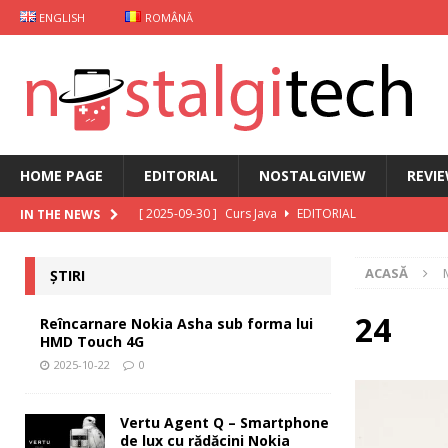
ENGLISH
ROMÂNĂ
HOME PAGE
EDITORIAL
NOSTALGIVIEW
REVI
[ 2025-09-30 ]
Curs Java
EDITORIAL
IN THE NEWS
[ 2025-09-29 ]
Carcasă de gaming pentru Xiaomi
ȘT
ACASĂ
ȘTIRI
[ 2025-10-22 ]
Reîncarnare Nokia Asha sub forma lu
[ 2025-10-19 ]
Vertu Agent Q – Smartphone de lux cu 
24
Reîncarnare Nokia Asha sub forma lui
HMD Touch 4G
[ 2025-10-03 ]
iKKO între Smartphone și AI Assistant
2025-10-22
0
Vertu Agent Q – Smartphone
de lux cu rădăcini Nokia