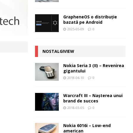
GrapheneOS o distribuție
bazată pe Android
2025-05-09
0
NOSTALGIVIEW
Nokia Seria 3 (II) – Revenirea
gigantului
2018-04-10
0
Warcraft III – Naşterea unui
brand de succes
2018-03-05
0
Nokia 6016i – Low-end
american