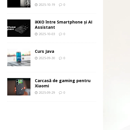
2025-10-19
0
iKKO între Smartphone și AI
Assistant
2025-10-03
0
Curs Java
2025-09-30
0
Carcasă de gaming pentru
Xiaomi
2025-09-29
0