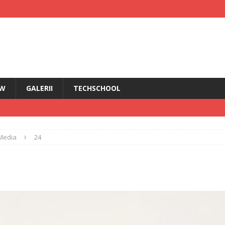
EW
GALERII
TECHSCHOOL
IRI
Media
24
i HMD Touch 4G
ȘTIRI
rădăcini Nokia
ANDROID
ÎN PRIM PLAN