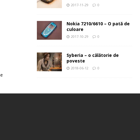
2017-11-29
0
Nokia 7210/6610 – O pată de
culoare
2017-10-29
0
Syberia – o călătorie de
poveste
2018-06-12
0
le