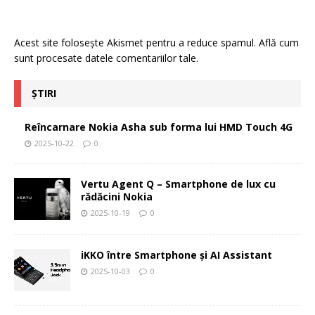
Acest site folosește Akismet pentru a reduce spamul.
Află cum
sunt procesate datele comentariilor tale
.
ȘTIRI
Reîncarnare Nokia Asha sub forma lui HMD Touch 4G
2025-10-22
0
Vertu Agent Q – Smartphone de lux cu
rădăcini Nokia
2025-10-19
0
iKKO între Smartphone și AI Assistant
2025-10-03
0