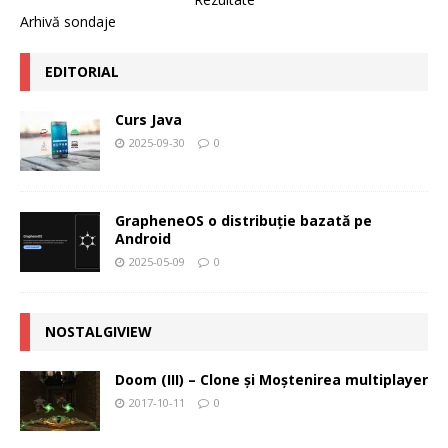
Arhivă sondaje
EDITORIAL
Curs Java
2025-09-30
0
GrapheneOS o distribuție bazată pe
Android
2025-05-09
0
NOSTALGIVIEW
Doom (III) – Clone şi Moştenirea multiplayer
2017-10-11
0