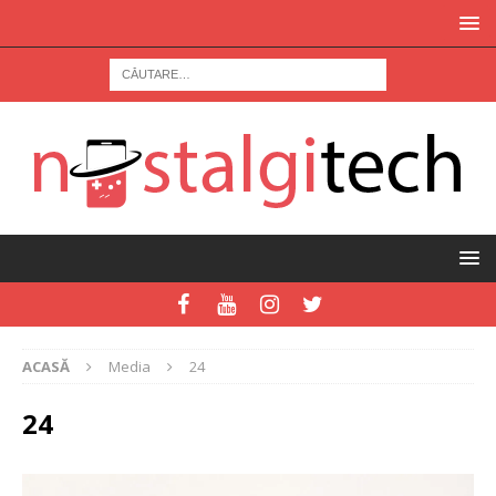
ACASĂ
Media
24
24