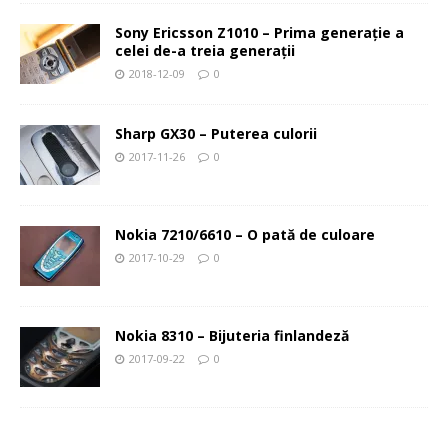
Sony Ericsson Z1010 – Prima generaţie a
celei de-a treia generaţii
2018-12-09
0
Sharp GX30 – Puterea culorii
2017-11-26
0
Nokia 7210/6610 – O pată de culoare
2017-10-29
0
Nokia 8310 – Bijuteria finlandeză
2017-09-22
0