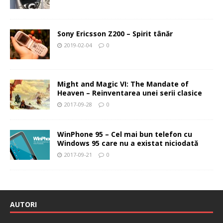
Sony Ericsson Z200 – Spirit tânăr
2019-02-04
0
Might and Magic VI: The Mandate of
Heaven – Reinventarea unei serii clasice
2017-09-28
0
WinPhone 95 – Cel mai bun telefon cu
Windows 95 care nu a existat niciodată
2017-09-21
0
AUTORI