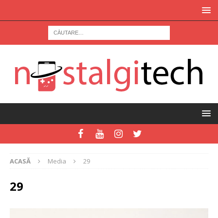
ACASĂ
Media
29
29