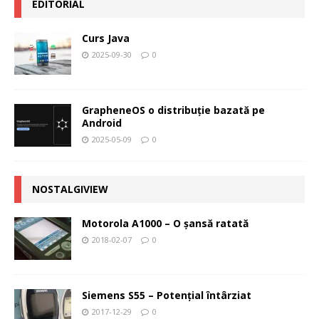
EDITORIAL
Curs Java
2025-09-30
0
GrapheneOS o distribuție bazată pe
Android
2025-05-09
0
NOSTALGIVIEW
Motorola A1000 – O şansă ratată
2018-02-07
0
Siemens S55 – Potenţial întârziat
2017-12-29
0