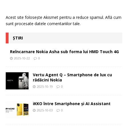
Acest site folosește Akismet pentru a reduce spamul.
Află cum
sunt procesate datele comentariilor tale
.
ȘTIRI
Reîncarnare Nokia Asha sub forma lui HMD Touch 4G
2025-10-22
0
Vertu Agent Q – Smartphone de lux cu
rădăcini Nokia
2025-10-19
0
iKKO între Smartphone și AI Assistant
2025-10-03
0