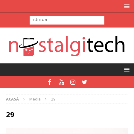
ACASĂ
Media
29
29