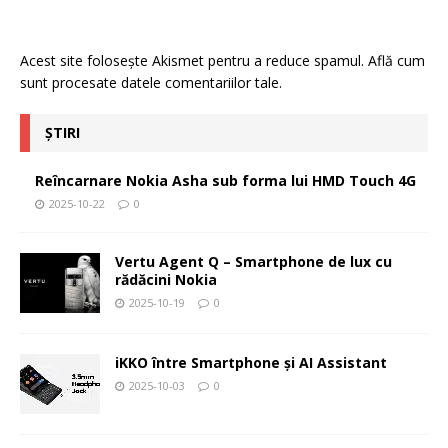
Acest site folosește Akismet pentru a reduce spamul.
Află cum
sunt procesate datele comentariilor tale
.
ȘTIRI
Reîncarnare Nokia Asha sub forma lui HMD Touch 4G
2025-10-22
0
Vertu Agent Q – Smartphone de lux cu
rădăcini Nokia
2025-10-19
0
iKKO între Smartphone și AI Assistant
2025-10-03
0