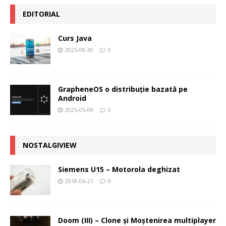
EDITORIAL
Curs Java
2025-09-30
0
GrapheneOS o distribuție bazată pe
Android
2025-05-09
0
NOSTALGIVIEW
Siemens U15 – Motorola deghizat
2018-06-21
0
Doom (III) – Clone şi Moştenirea multiplayer