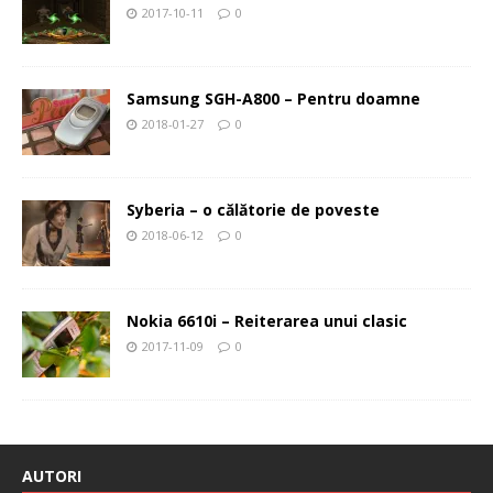
2017-10-11
0
Samsung SGH-A800 – Pentru doamne
2018-01-27
0
Syberia – o călătorie de poveste
2018-06-12
0
Nokia 6610i – Reiterarea unui clasic
2017-11-09
0
AUTORI