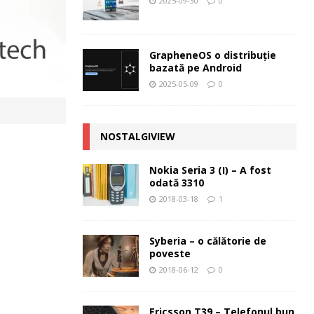
2025-09-30
0
GrapheneOS o distribuție
bazată pe Android
2025-05-09
0
NOSTALGIVIEW
Nokia Seria 3 (I) – A fost
odată 3310
2018-03-18
1
Syberia – o călătorie de
poveste
2018-06-12
0
Ericsson T39 – Telefonul bun