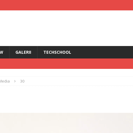
EW
GALERII
TECHSCHOOL
IRI
Media
30
i HMD Touch 4G
ȘTIRI
rădăcini Nokia
ANDROID
ÎN PRIM PLAN