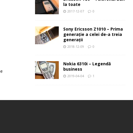
la toate
2017-12-07
0
Sony Ericsson Z1010 – Prima
generaţie a celei de-a treia
generaţii
2018-12-09
0
Nokia 6310i – Legendă
business
le
2019-04-04
1