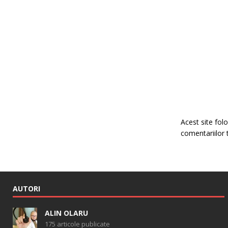
Acest site fo
comentariilor 
AUTORI
ALIN OLARU
175 articole publicate