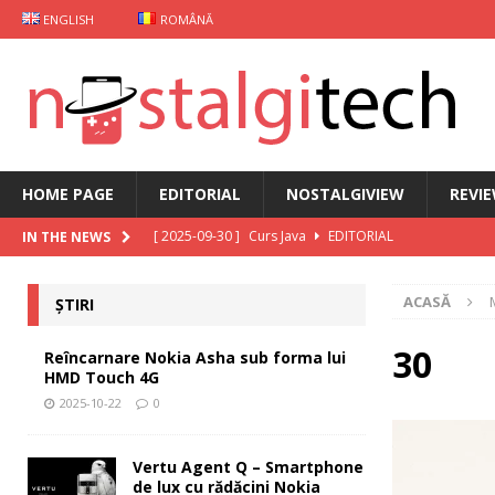
ENGLISH
ROMÂNĂ
HOME PAGE
EDITORIAL
NOSTALGIVIEW
REVI
[ 2025-09-30 ]
Curs Java
EDITORIAL
IN THE NEWS
[ 2025-09-29 ]
Carcasă de gaming pentru Xiaomi
ȘT
ACASĂ
ȘTIRI
[ 2025-10-22 ]
Reîncarnare Nokia Asha sub forma lu
[ 2025-10-19 ]
Vertu Agent Q – Smartphone de lux cu 
30
Reîncarnare Nokia Asha sub forma lui
HMD Touch 4G
[ 2025-10-03 ]
iKKO între Smartphone și AI Assistant
2025-10-22
0
Vertu Agent Q – Smartphone
de lux cu rădăcini Nokia