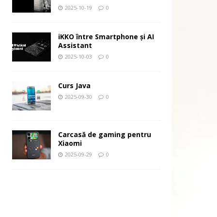
2025-10-19
0
iKKO între Smartphone și AI
Assistant
2025-10-03
0
Curs Java
2025-09-30
0
Carcasă de gaming pentru
Xiaomi
2025-09-29
0