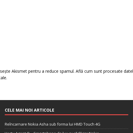
losește Akismet pentru a reduce spamul.
Află cum sunt procesate date
tale
.
CELE MAI NOI ARTICOLE
Reîncarnare Nokia Asha sub forma lui HMD Touch 4G