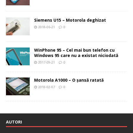
Siemens U15 – Motorola deghizat
2018-06-21
0
WinPhone 95 – Cel mai bun telefon cu
Windows 95 care nu a existat niciodată
2017-09-21
0
Motorola A1000 – O şansă ratată
2018-02-07
0
AUTORI