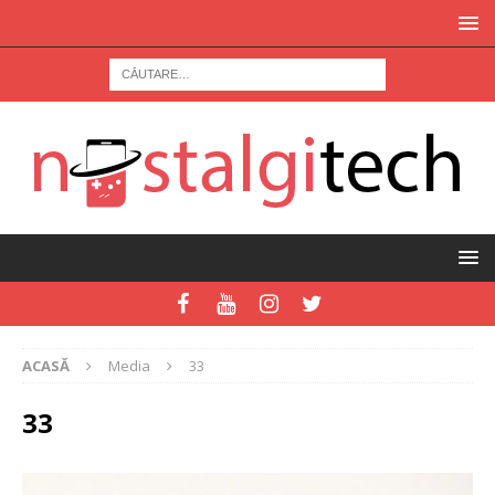
ACASĂ
Media
33
33