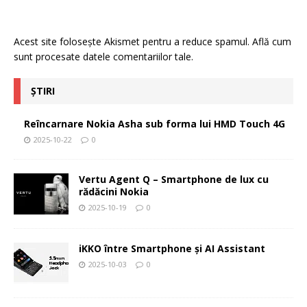
Acest site folosește Akismet pentru a reduce spamul.
Află cum
sunt procesate datele comentariilor tale
.
ȘTIRI
Reîncarnare Nokia Asha sub forma lui HMD Touch 4G
2025-10-22
0
Vertu Agent Q – Smartphone de lux cu
rădăcini Nokia
2025-10-19
0
iKKO între Smartphone și AI Assistant
2025-10-03
0