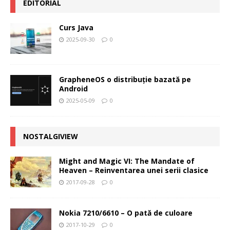
EDITORIAL
Curs Java
2025-09-30
0
GrapheneOS o distribuție bazată pe
Android
2025-05-09
0
NOSTALGIVIEW
Might and Magic VI: The Mandate of
Heaven – Reinventarea unei serii clasice
2017-09-28
0
Nokia 7210/6610 – O pată de culoare
2017-10-29
0