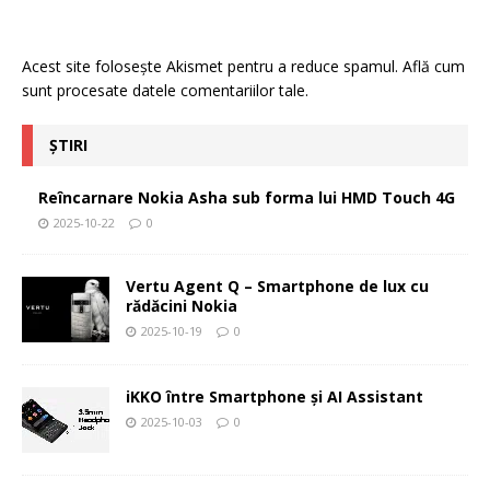
Acest site folosește Akismet pentru a reduce spamul.
Află cum
sunt procesate datele comentariilor tale
.
ȘTIRI
Reîncarnare Nokia Asha sub forma lui HMD Touch 4G
2025-10-22
0
Vertu Agent Q – Smartphone de lux cu
rădăcini Nokia
2025-10-19
0
iKKO între Smartphone și AI Assistant
2025-10-03
0