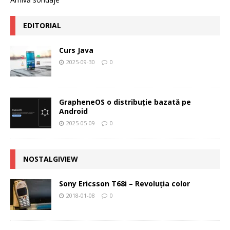
EDITORIAL
Curs Java
2025-09-30
0
GrapheneOS o distribuție bazată pe
Android
2025-05-09
0
NOSTALGIVIEW
Sony Ericsson T68i – Revoluţia color
2018-01-08
0