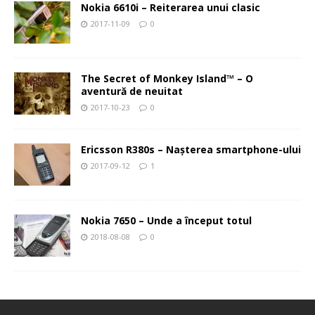
Nokia 6610i – Reiterarea unui clasic
2017-11-09
0
The Secret of Monkey Island™ – O
aventură de neuitat
2017-10-23
0
Ericsson R380s – Naşterea smartphone-ului
2017-09-12
1
Nokia 7650 – Unde a început totul
2018-08-08
0