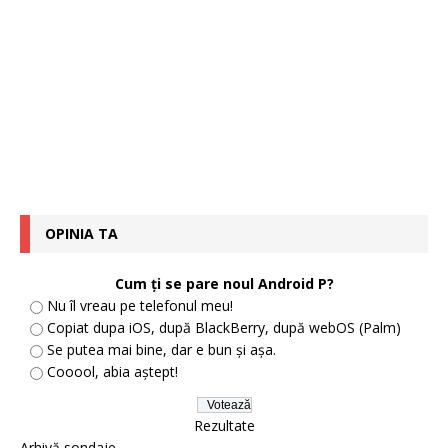
OPINIA TA
Cum ți se pare noul Android P?
Nu îl vreau pe telefonul meu!
Copiat dupa iOS, după BlackBerry, după webOS (Palm)
Se putea mai bine, dar e bun și așa.
Cooool, abia aștept!
Rezultate
Arhivă sondaje