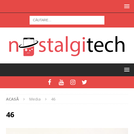
ACASĂ
Media
46
46