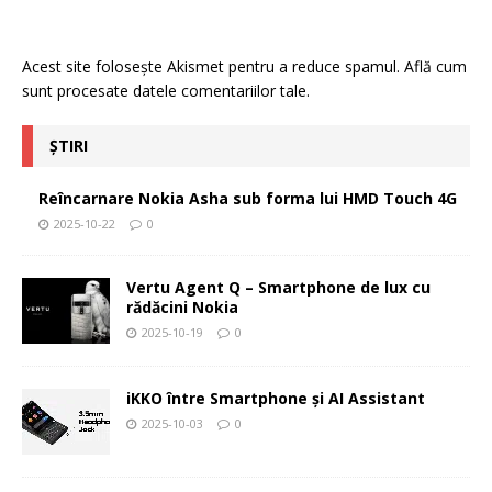
Acest site folosește Akismet pentru a reduce spamul.
Află cum
sunt procesate datele comentariilor tale
.
ȘTIRI
Reîncarnare Nokia Asha sub forma lui HMD Touch 4G
2025-10-22
0
Vertu Agent Q – Smartphone de lux cu
rădăcini Nokia
2025-10-19
0
iKKO între Smartphone și AI Assistant
2025-10-03
0