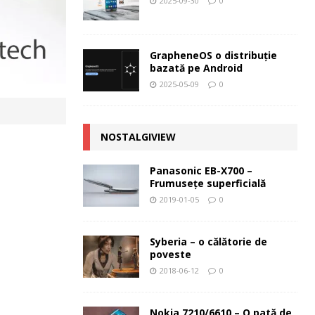
2025-09-30
0
GrapheneOS o distribuție
bazată pe Android
2025-05-09
0
NOSTALGIVIEW
Panasonic EB-X700 –
Frumuseţe superficială
2019-01-05
0
Syberia – o călătorie de
poveste
2018-06-12
0
Nokia 7210/6610 – O pată de