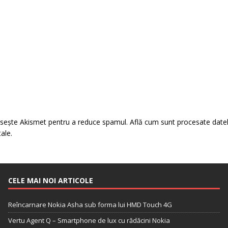
losește Akismet pentru a reduce spamul.
Află cum sunt procesate date
tale
.
CELE MAI NOI ARTICOLE
Reîncarnare Nokia Asha sub forma lui HMD Touch 4G
Vertu Agent Q – Smartphone de lux cu rădăcini Nokia