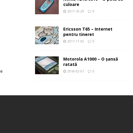
culoare
2017-10-29
0
Ericsson T65 – Internet
pentru tineret
2017-11-02
0
Motorola A1000 – O şansă
ratată
le
2018-02-07
0