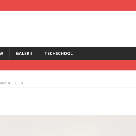
EW
GALERII
TECHSCHOOL
IRI
Media
8
i HMD Touch 4G
ȘTIRI
rădăcini Nokia
ANDROID
ÎN PRIM PLAN