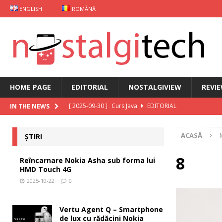
ENGLISH
ROMÂNĂ
HOME PAGE
EDITORIAL
NOSTALGIVIEW
REVI
[ 2025-09-30 ]
Curs Java
EDITORIAL
IN THE NEWS
[ 2025-09-29 ]
Carcasă de gaming pentru Xiaomi
ȘT
ACASĂ
ȘTIRI
[ 2025-10-22 ]
Reîncarnare Nokia Asha sub forma lu
[ 2025-10-19 ]
Vertu Agent Q – Smartphone de lux cu 
8
Reîncarnare Nokia Asha sub forma lui
HMD Touch 4G
[ 2025-10-03 ]
iKKO între Smartphone și AI Assistant
2025-10-22
0
Vertu Agent Q – Smartphone
de lux cu rădăcini Nokia