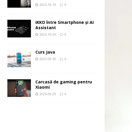
2025-10-19
0
iKKO între Smartphone și AI
Assistant
2025-10-03
0
Curs Java
2025-09-30
0
Carcasă de gaming pentru
Xiaomi
2025-09-29
0