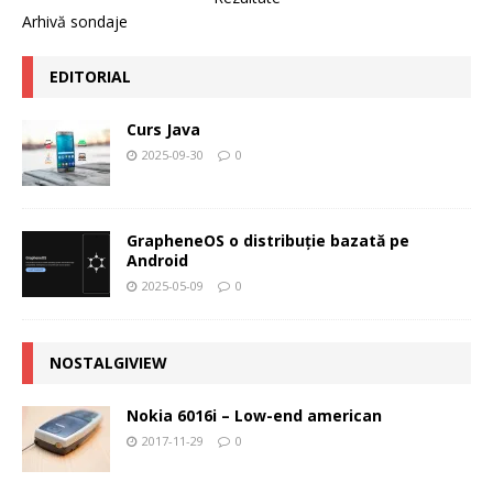
Arhivă sondaje
EDITORIAL
Curs Java
2025-09-30
0
GrapheneOS o distribuție bazată pe
Android
2025-05-09
0
NOSTALGIVIEW
Nokia 6016i – Low-end american
2017-11-29
0