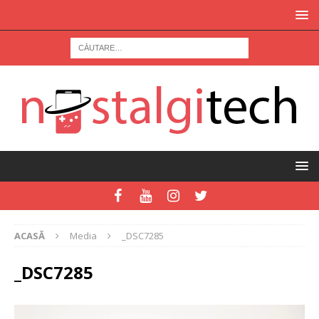
ACASĂ
Media
_DSC7285
_DSC7285