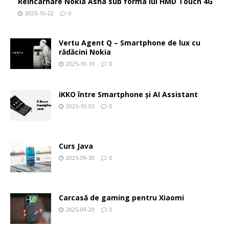
Reîncarnare Nokia Asha sub forma lui HMD Touch 4G
2025-10-22
0
Vertu Agent Q – Smartphone de lux cu
rădăcini Nokia
2025-10-19
0
iKKO între Smartphone și AI Assistant
2025-10-03
0
Curs Java
2025-09-30
0
Carcasă de gaming pentru Xiaomi
2025-09-29
0