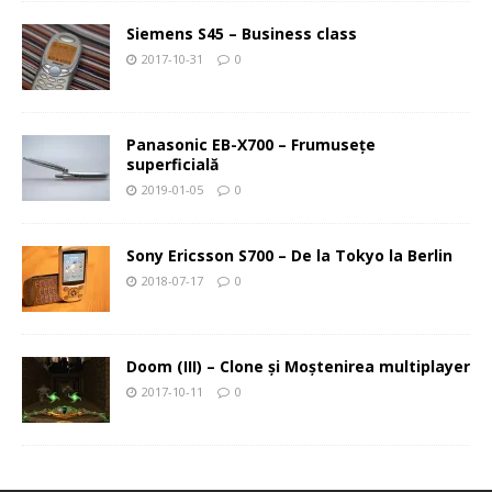
Siemens S45 – Business class
2017-10-31
0
Panasonic EB-X700 – Frumuseţe
superficială
2019-01-05
0
Sony Ericsson S700 – De la Tokyo la Berlin
2018-07-17
0
Doom (III) – Clone şi Moştenirea multiplayer
2017-10-11
0