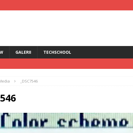
EW
GALERII
TECHSCHOOL
IRI
Media
_DSC7546
i HMD Touch 4G
ȘTIRI
rădăcini Nokia
ANDROID
546
ÎN PRIM PLAN