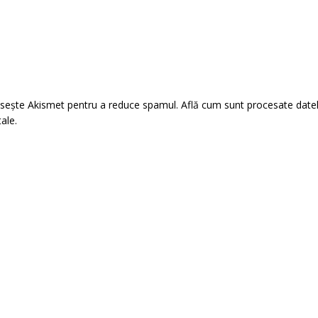
losește Akismet pentru a reduce spamul.
Află cum sunt procesate date
tale
.