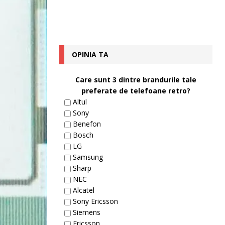
OPINIA TA
Care sunt 3 dintre brandurile tale
preferate de telefoane retro?
Altul
Sony
Benefon
Bosch
LG
Samsung
Sharp
NEC
Alcatel
Sony Ericsson
Siemens
Ericsson