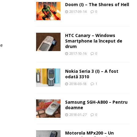
Doom (I) – The Shores of Hell
2017-09-14
0
HTC Canary – Windows
Smartphone la început de
le
drum
2017-10-16
0
Nokia Seria 3 (I) – A fost
odată 3310
2018-03-18
1
Samsung SGH-A800 – Pentru
doamne
2018-01-27
0
Motorola MPx200 – Un