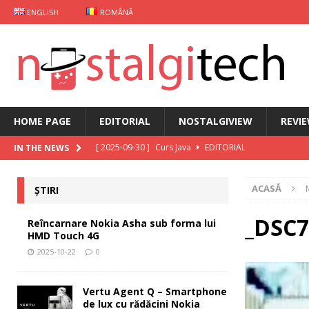
ENGLISH
ROMÂNĂ
HOME PAGE
EDITORIAL
NOSTALGIVIEW
REVI
[ 2025-09-30 ]
Curs Java
EDITORIAL
IN THE NEWS
[ 2025-09-29 ]
Carcasă de gaming pentru Xiaomi
ȘT
ACASĂ
ȘTIRI
[ 2025-10-22 ]
Reîncarnare Nokia Asha sub forma lu
[ 2025-10-19 ]
Vertu Agent Q – Smartphone de lux cu 
_DSC7
Reîncarnare Nokia Asha sub forma lui
HMD Touch 4G
[ 2025-10-03 ]
iKKO între Smartphone și AI Assistant
2025-10-22
0
Vertu Agent Q – Smartphone
de lux cu rădăcini Nokia