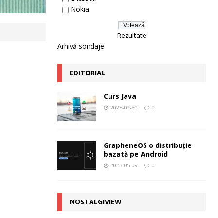
Nokia
Rezultate
Arhivă sondaje
EDITORIAL
Curs Java
2025-09-30
0
GrapheneOS o distribuție
bazată pe Android
2025-05-09
0
NOSTALGIVIEW