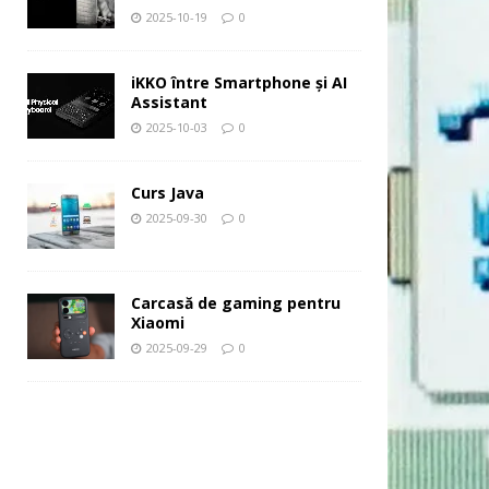
2025-10-19
0
iKKO între Smartphone și AI
Assistant
2025-10-03
0
Curs Java
2025-09-30
0
Carcasă de gaming pentru
Xiaomi
2025-09-29
0