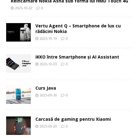
Reîncarnare Nokia Asha sub forma lui HMD Touch 4G
2025-10-22
0
Vertu Agent Q – Smartphone de lux cu
rădăcini Nokia
2025-10-19
0
iKKO între Smartphone și AI Assistant
2025-10-03
0
Curs Java
2025-09-30
0
Carcasă de gaming pentru Xiaomi
2025-09-29
0