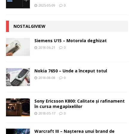
2025-05-09
0
NOSTALGIVIEW
Siemens U15 – Motorola deghizat
2018-06-21
0
Nokia 7650 – Unde a început totul
2018-08-08
0
Sony Ericsson K800: Calitate şi rafinament
în cursa megapixelilor
2018-05-17
0
Warcraft III – Naşterea unui brand de