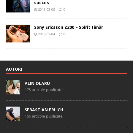
succes
2018-03-05
0
Sony Ericsson Z200 – Spirit tânăr
2019-02-04
0
AUTORI
ALIN OLARU
175 articole publicate
SEBASTIAN ERLICH
166 articole publicate