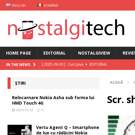
ENGLISH
ROMÂNĂ
HOME PAGE
EDITORIAL
NOSTALGIVIEW
REVI
[ 2025-09-30 ]
Curs Java
EDITORIAL
IN THE NEWS
[ 2025-09-29 ]
Carcasă de gaming pentru Xiaomi
ȘT
ACASĂ
ȘTIRI
[ 2025-10-22 ]
Reîncarnare Nokia Asha sub forma lu
[ 2025-10-19 ]
Vertu Agent Q – Smartphone de lux cu 
Scr. s
Reîncarnare Nokia Asha sub forma lui
HMD Touch 4G
[ 2025-10-03 ]
iKKO între Smartphone și AI Assistant
2025-10-22
0
Vertu Agent Q – Smartphone
de lux cu rădăcini Nokia