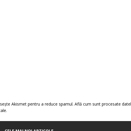
losește Akismet pentru a reduce spamul.
Află cum sunt procesate date
tale
.
CELE MAI NOI ARTICOLE