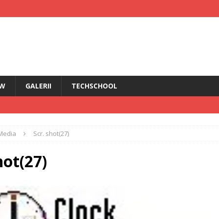
EW
GALERII
TECHSCHOOL
IRI
Media
Scr. shot(27)
i HMD Touch 4G
ȘTIRI
rădăcini Nokia
ANDROID
hot(27)
ÎN PRIM PLAN