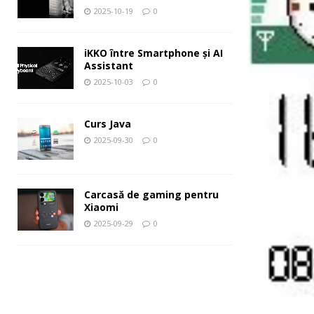
2025-10-19
0
iKKO între Smartphone și AI
Assistant
2025-10-03
0
Curs Java
2025-09-30
0
Carcasă de gaming pentru
Xiaomi
2025-09-29
0