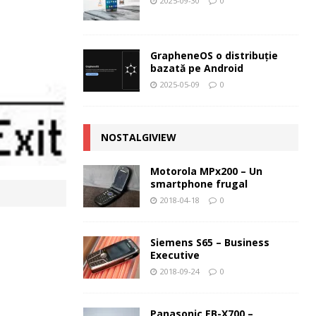
2025-09-30
0
GrapheneOS o distribuție
bazată pe Android
2025-05-09
0
NOSTALGIVIEW
Motorola MPx200 – Un
smartphone frugal
2018-04-18
0
Siemens S65 – Business
Executive
2018-09-24
0
Panasonic EB-X700 –