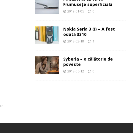
Frumuseţe superficială
2019-01-05
0
Nokia Seria 3 (I) – A fost
odată 3310
2018-03-18
1
Syberia – o călătorie de
poveste
2018-06-12
0
le