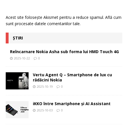
Acest site folosește Akismet pentru a reduce spamul.
Află cum
sunt procesate datele comentariilor tale
.
ȘTIRI
Reîncarnare Nokia Asha sub forma lui HMD Touch 4G
2025-10-22
0
Vertu Agent Q – Smartphone de lux cu
rădăcini Nokia
2025-10-19
0
iKKO între Smartphone și AI Assistant
2025-10-03
0