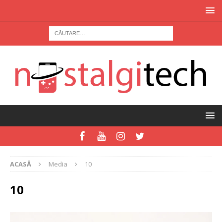
ACASĂ
Media
10
10