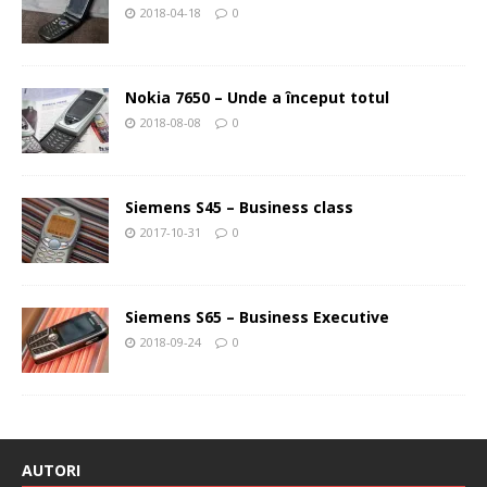
2018-04-18
0
Nokia 7650 – Unde a început totul
2018-08-08
0
Siemens S45 – Business class
2017-10-31
0
Siemens S65 – Business Executive
2018-09-24
0
AUTORI