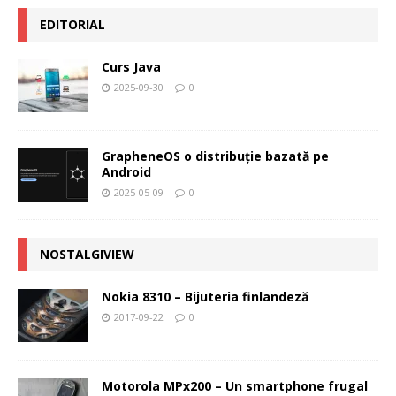
EDITORIAL
Curs Java
2025-09-30
0
GrapheneOS o distribuție bazată pe
Android
2025-05-09
0
NOSTALGIVIEW
Nokia 8310 – Bijuteria finlandeză
2017-09-22
0
Motorola MPx200 – Un smartphone frugal