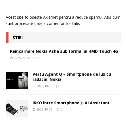
Acest site folosește Akismet pentru a reduce spamul.
Află cum
sunt procesate datele comentariilor tale
.
ȘTIRI
Reîncarnare Nokia Asha sub forma lui HMD Touch 4G
2025-10-22
0
Vertu Agent Q – Smartphone de lux cu
rădăcini Nokia
2025-10-19
0
iKKO între Smartphone și AI Assistant
2025-10-03
0