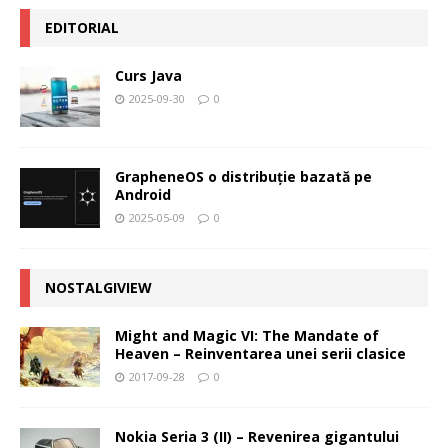
EDITORIAL
Curs Java
2025-09-30
0
GrapheneOS o distribuție bazată pe
Android
2025-05-09
0
NOSTALGIVIEW
Might and Magic VI: The Mandate of
Heaven – Reinventarea unei serii clasice
2017-09-28
0
Nokia Seria 3 (II) – Revenirea gigantului