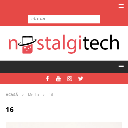
ACASĂ
Media
16
16