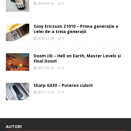
2018-04-10
0
Sony Ericsson Z1010 – Prima generaţie a
celei de-a treia generaţii
2018-12-09
0
Doom (II) – Hell on Earth, Master Levels şi
Final Doom
2017-09-18
0
Sharp GX30 – Puterea culorii
2017-11-26
0
AUTORI