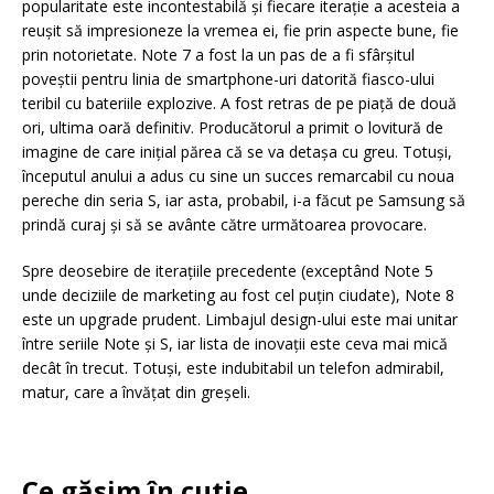
popularitate este incontestabilă şi fiecare iteraţie a acesteia a
reuşit să impresioneze la vremea ei, fie prin aspecte bune, fie
prin notorietate. Note 7 a fost la un pas de a fi sfârşitul
poveştii pentru linia de smartphone-uri datorită fiasco-ului
teribil cu bateriile explozive. A fost retras de pe piaţă de două
ori, ultima oară definitiv. Producătorul a primit o lovitură de
imagine de care iniţial părea că se va detaşa cu greu. Totuşi,
începutul anului a adus cu sine un succes remarcabil cu noua
pereche din seria S, iar asta, probabil, i-a făcut pe Samsung să
prindă curaj şi să se avânte către următoarea provocare.
Spre deosebire de iteraţiile precedente (exceptând Note 5
unde deciziile de marketing au fost cel puţin ciudate), Note 8
este un upgrade prudent. Limbajul design-ului este mai unitar
între seriile Note şi S, iar lista de inovaţii este ceva mai mică
decât în trecut. Totuşi, este indubitabil un telefon admirabil,
matur, care a învăţat din greşeli.
Ce găsim în cutie