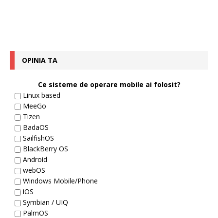
OPINIA TA
Ce sisteme de operare mobile ai folosit?
Linux based
MeeGo
Tizen
BadaOS
SailfishOS
BlackBerry OS
Android
webOS
Windows Mobile/Phone
iOS
Symbian / UIQ
PalmOS