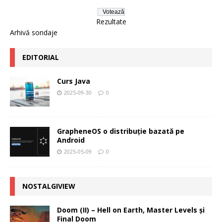
Rezultate
Arhivă sondaje
EDITORIAL
Curs Java
2025-09-30
0
GrapheneOS o distribuție bazată pe
Android
2025-05-09
0
NOSTALGIVIEW
Doom (II) – Hell on Earth, Master Levels şi
Final Doom