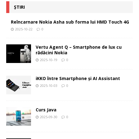
ȘTIRI
Reîncarnare Nokia Asha sub forma lui HMD Touch 4G
2025-10-22
0
Vertu Agent Q – Smartphone de lux cu
rădăcini Nokia
2025-10-19
0
iKKO între Smartphone și AI Assistant
2025-10-03
0
Curs Java
2025-09-30
0