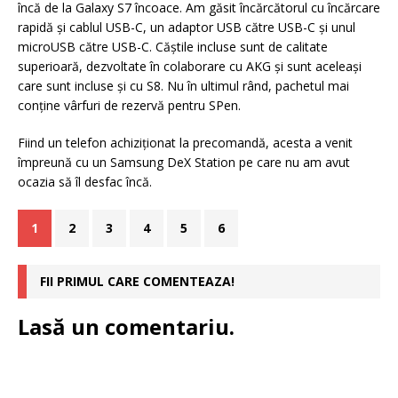
încă de la Galaxy S7 încoace. Am găsit încărcătorul cu încărcare
rapidă şi cablul USB-C, un adaptor USB către USB-C şi unul
microUSB către USB-C. Căştile incluse sunt de calitate
superioară, dezvoltate în colaborare cu AKG şi sunt aceleaşi
care sunt incluse şi cu S8. Nu în ultimul rând, pachetul mai
conţine vârfuri de rezervă pentru SPen.
Fiind un telefon achiziţionat la precomandă, acesta a venit
împreună cu un Samsung DeX Station pe care nu am avut
ocazia să îl desfac încă.
1
2
3
4
5
6
FII PRIMUL CARE COMENTEAZA!
Lasă un comentariu.