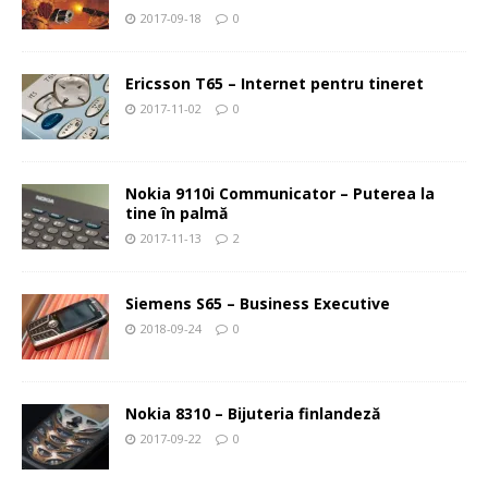
2017-09-18
0
Ericsson T65 – Internet pentru tineret
2017-11-02
0
Nokia 9110i Communicator – Puterea la
tine în palmă
2017-11-13
2
Siemens S65 – Business Executive
2018-09-24
0
Nokia 8310 – Bijuteria finlandeză
2017-09-22
0