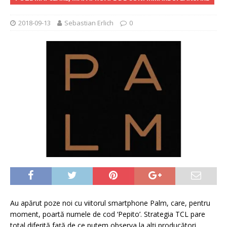
2018-09-13
Sebastian Erlich
0
Au apărut poze noi cu viitorul smartphone Palm, care, pentru
moment, poartă numele de cod ‘Pepito’. Strategia TCL pare
total diferită față de ce putem observa la alți producători.