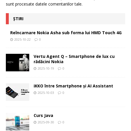
sunt procesate datele comentariilor tale
.
ȘTIRI
Reîncarnare Nokia Asha sub forma lui HMD Touch 4G
2025-10-22
0
Vertu Agent Q – Smartphone de lux cu
rădăcini Nokia
2025-10-19
0
iKKO între Smartphone și AI Assistant
2025-10-03
0
Curs Java
2025-09-30
0