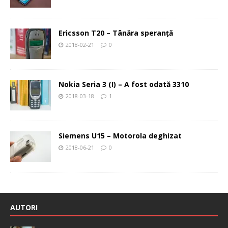
Ericsson T20 – Tânăra speranţă
2018-02-21
0
Nokia Seria 3 (I) – A fost odată 3310
2018-03-18
1
Siemens U15 – Motorola deghizat
2018-06-21
0
AUTORI