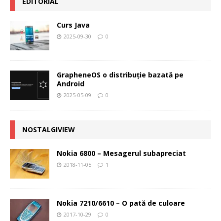
EDITORIAL
Curs Java
2025-09-30
0
GrapheneOS o distribuție bazată pe
Android
2025-05-09
0
NOSTALGIVIEW
Nokia 6800 – Mesagerul subapreciat
2018-11-05
1
Nokia 7210/6610 – O pată de culoare
2017-10-29
0