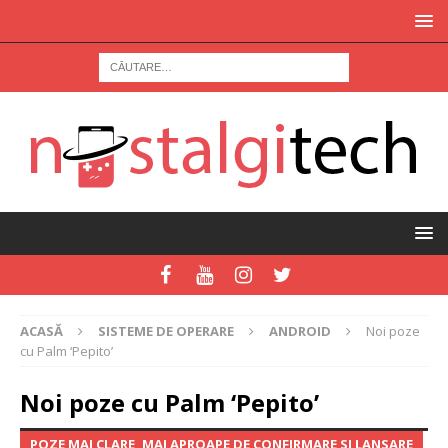
ACASĂ
SISTEME DE OPERARE
ANDROID
Noi poze
cu Palm ‘Pepito’
Noi poze cu Palm ‘Pepito’
POZE MAI CLARE, MAI APROAPE DE CONFIRMARE SI LANSARE