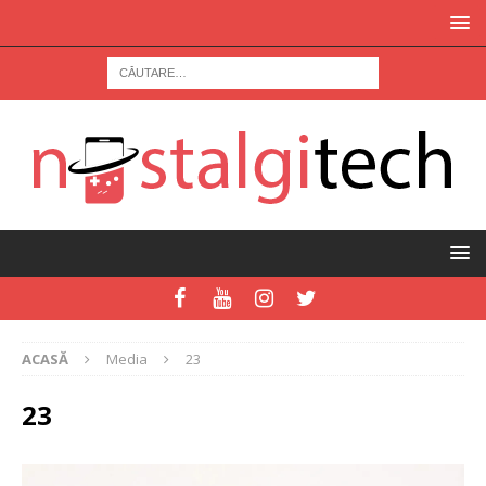
ACASĂ
Media
23
23