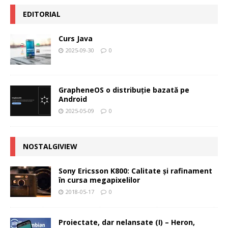
EDITORIAL
Curs Java
2025-09-30
0
GrapheneOS o distribuție bazată pe
Android
2025-05-09
0
NOSTALGIVIEW
Sony Ericsson K800: Calitate şi rafinament
în cursa megapixelilor
2018-05-17
0
Proiectate, dar nelansate (I) – Heron,