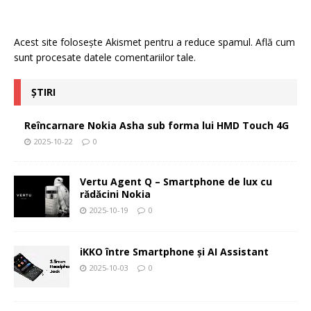
Acest site folosește Akismet pentru a reduce spamul.
Află cum
sunt procesate datele comentariilor tale
.
ȘTIRI
Reîncarnare Nokia Asha sub forma lui HMD Touch 4G
2025-10-22
0
Vertu Agent Q – Smartphone de lux cu
rădăcini Nokia
2025-10-19
0
iKKO între Smartphone și AI Assistant
2025-10-03
0