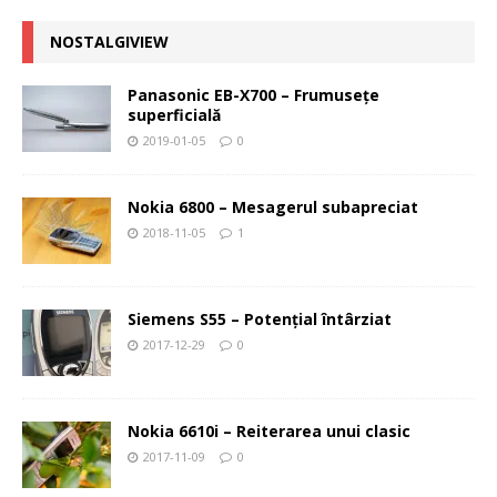
NOSTALGIVIEW
Panasonic EB-X700 – Frumuseţe
superficială
2019-01-05
0
Nokia 6800 – Mesagerul subapreciat
2018-11-05
1
Siemens S55 – Potenţial întârziat
2017-12-29
0
Nokia 6610i – Reiterarea unui clasic
2017-11-09
0