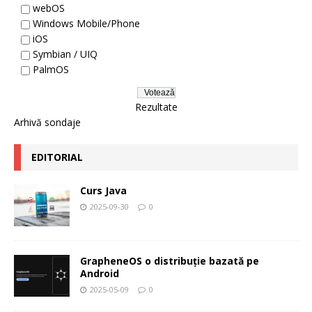
webOS
Windows Mobile/Phone
iOS
Symbian / UIQ
PalmOS
Rezultate
Arhivă sondaje
EDITORIAL
Curs Java
2025-09-30
0
GrapheneOS o distribuție bazată pe
Android
2025-05-09
0