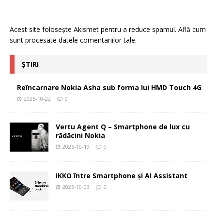
Acest site folosește Akismet pentru a reduce spamul.
Află cum
sunt procesate datele comentariilor tale
.
ȘTIRI
Reîncarnare Nokia Asha sub forma lui HMD Touch 4G
2025-10-22
0
Vertu Agent Q – Smartphone de lux cu
rădăcini Nokia
2025-10-19
0
iKKO între Smartphone și AI Assistant
2025-10-03
0