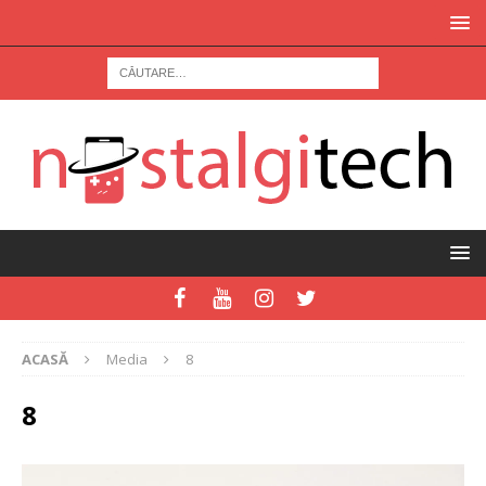
ACASĂ
Media
8
8