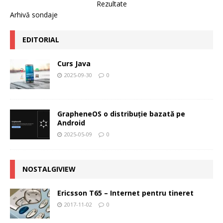
Rezultate
Arhivă sondaje
EDITORIAL
Curs Java
2025-09-30
0
GrapheneOS o distribuție bazată pe
Android
2025-05-09
0
NOSTALGIVIEW
Ericsson T65 – Internet pentru tineret
2017-11-02
0