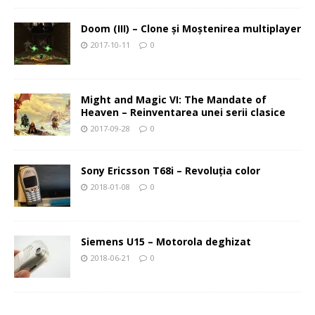
Doom (III) – Clone şi Moştenirea multiplayer
2017-10-11
0
Might and Magic VI: The Mandate of
Heaven – Reinventarea unei serii clasice
2017-09-28
0
Sony Ericsson T68i – Revoluţia color
2018-01-08
0
Siemens U15 – Motorola deghizat
2018-06-21
0