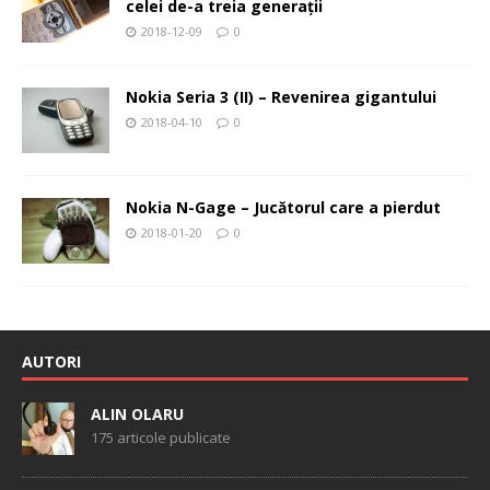
celei de-a treia generaţii
2018-12-09
0
Nokia Seria 3 (II) – Revenirea gigantului
2018-04-10
0
Nokia N-Gage – Jucătorul care a pierdut
2018-01-20
0
AUTORI
ALIN OLARU
175 articole publicate