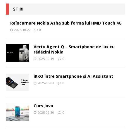
ȘTIRI
Reîncarnare Nokia Asha sub forma lui HMD Touch 4G
2025-10-22
0
Vertu Agent Q – Smartphone de lux cu
rădăcini Nokia
2025-10-19
0
iKKO între Smartphone și AI Assistant
2025-10-03
0
Curs Java
2025-09-30
0