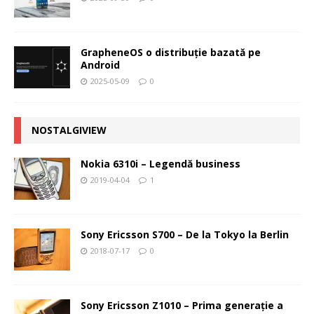
GrapheneOS o distribuție bazată pe
Android
2025-05-09
0
NOSTALGIVIEW
Nokia 6310i – Legendă business
2019-04-04
1
Sony Ericsson S700 – De la Tokyo la Berlin
2018-07-17
0
Sony Ericsson Z1010 – Prima generaţie a