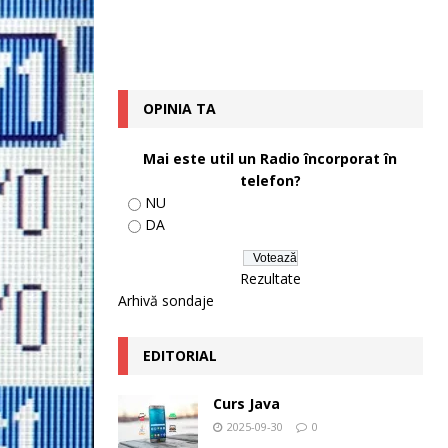
OPINIA TA
Mai este util un Radio încorporat în
telefon?
NU
DA
Rezultate
Arhivă sondaje
EDITORIAL
Curs Java
2025-09-30
0