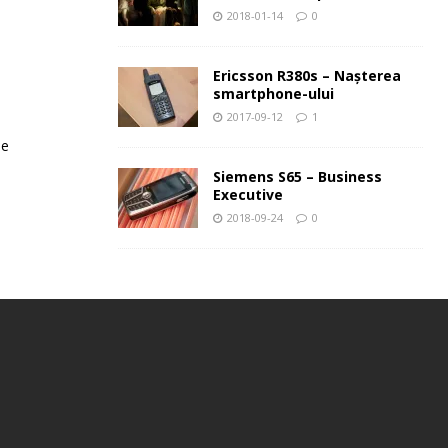
2018-01-14
0
Ericsson R380s – Naşterea
smartphone-ului
2017-09-12
1
le
Siemens S65 – Business
Executive
2018-09-24
0