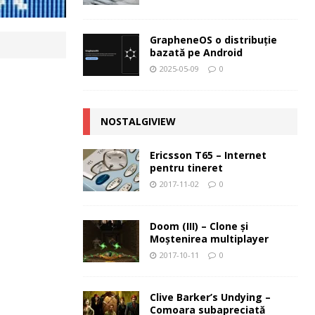
GrapheneOS o distribuție
bazată pe Android
2025-05-09
0
NOSTALGIVIEW
Ericsson T65 – Internet
pentru tineret
2017-11-02
0
Doom (III) – Clone şi
Moştenirea multiplayer
2017-10-11
0
Clive Barker’s Undying –
Comoara subapreciată