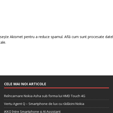
losește Akismet pentru a reduce spamul.
Află cum sunt procesate date
tale
.
CELE MAI NOI ARTICOLE
Reîncarnare Nokia Asha sub forma lui HMD Touch 4G
Vertu Agent Q – Smartphone de lux cu rădăcini Nokia
iKKO între Smartphone și AI Assistant