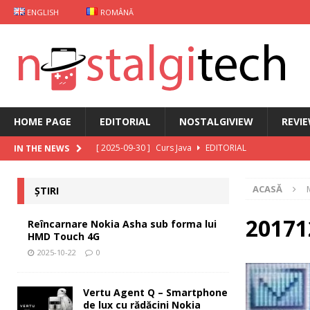
ENGLISH
ROMÂNĂ
HOME PAGE
EDITORIAL
NOSTALGIVIEW
REVI
[ 2025-09-30 ]
Curs Java
EDITORIAL
IN THE NEWS
[ 2025-09-29 ]
Carcasă de gaming pentru Xiaomi
ȘT
ACASĂ
ȘTIRI
[ 2025-10-22 ]
Reîncarnare Nokia Asha sub forma lu
[ 2025-10-19 ]
Vertu Agent Q – Smartphone de lux cu 
20171
Reîncarnare Nokia Asha sub forma lui
HMD Touch 4G
[ 2025-10-03 ]
iKKO între Smartphone și AI Assistant
2025-10-22
0
Vertu Agent Q – Smartphone
de lux cu rădăcini Nokia