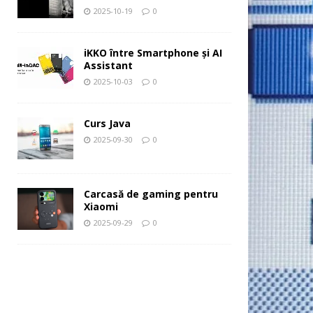
2025-10-19
0
iKKO între Smartphone și AI
Assistant
2025-10-03
0
Curs Java
2025-09-30
0
Carcasă de gaming pentru
Xiaomi
2025-09-29
0