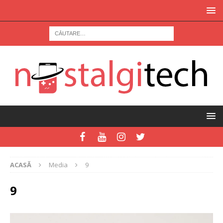
ACASĂ
Media
9
9