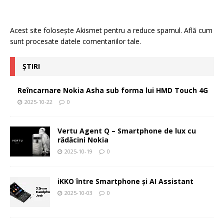
Acest site folosește Akismet pentru a reduce spamul.
Află cum
sunt procesate datele comentariilor tale
.
ȘTIRI
Reîncarnare Nokia Asha sub forma lui HMD Touch 4G
2025-10-22
0
Vertu Agent Q – Smartphone de lux cu
rădăcini Nokia
2025-10-19
0
iKKO între Smartphone și AI Assistant
2025-10-03
0