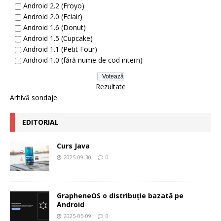
Android 2.2 (Froyo)
Android 2.0 (Eclair)
Android 1.6 (Donut)
Android 1.5 (Cupcake)
Android 1.1 (Petit Four)
Android 1.0 (fără nume de cod intern)
Rezultate
Arhivă sondaje
EDITORIAL
Curs Java
2025-09-30
0
GrapheneOS o distribuție bazată pe
Android
2025-05-09
0